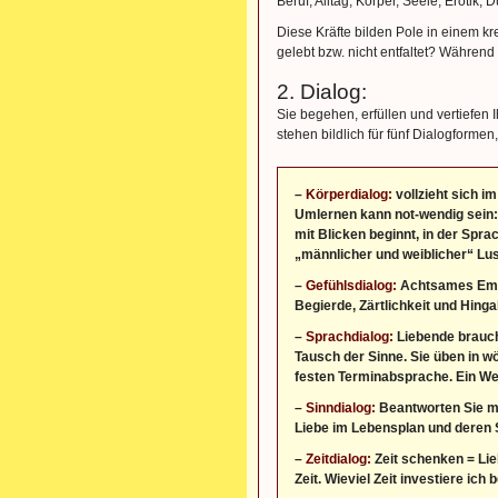
Beruf, Alltag, Körper, Seele, Erotik
Diese Kräfte bilden Pole in einem k
gelebt bzw. nicht entfaltet? Während
2. Dialog:
Sie begehen, erfüllen und vertiefen 
stehen bildlich für fünf Dialogformen
–
Körperdialog:
vollzieht sich im
Umlernen kann not-wendig sein:
mit Blicken beginnt, in der Spra
„männlicher und weiblicher“ Lus
–
Gefühlsdialog:
Achtsames Empf
Begierde, Zärtlichkeit und Hin
–
Sprachdialog:
Liebende brauch
Tausch der Sinne. Sie üben in w
festen Terminabsprache. Ein We
–
Sinndialog:
Beantworten Sie mi
Liebe im Lebensplan und deren 
–
Zeitdialog:
Zeit schenken = Lie
Zeit. Wieviel Zeit investiere ic