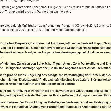
, Durchsetzung, Anpassung usw.?
reisförmig angeordneten Lebensrad. Die ganze Liebe erfüllt sich nur im Lauf des 
 der Therapie wird dazu ein Partnerdiagramm erstellt.
Ihre Liebe durch fünf Brücken zum Partner, zur Partnerin (Körper, Gefühl, Sprache,
, die es intensiv zu entfalten, zu üben und wieder aufzubauen gilt.
 Ergreifen, Begreifen, Berühren und Anrühren, läßt so die Seele erklingen. Sexual
 von der Fixierung auf Geschlechtsverkehr und Orgasmus hin zu körperumfasse
che den Partner erfasst, in der körperlichen Vereinigung gipfelt. Und hin zu ei
t.
inden und Zulassen von Schwäche, Trauer, Angst, Zorn. Verzweiflung und Einsa
gabe. Gelingt eine stimmige Sprache, Gestik und angemessener Austausch mit 
en Sprache für die Regelung des Alltags, die Verständigung der Herzen, den Z
öchentlichen “Dialogabenden”, die zweistündig ohne jede äußere Störung vollzo
chsel zwischen Zuhören und Aussprechen ist zentral.
t Ihrem Partner, Ihrer Partnerin die Frage, warum und wozu gerade Sie Beide s
Sinnfindung sind zentrale Themen der Paarsynthese mit entsprechenden Übun
be schenken. Zur Entwicklung der Gefühle, des Vertrauens und zur Festigung 
h bewußt in Planung und Aufbau von Partnerschaft und Liebe? Zeitnotstand führt 