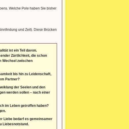
Lebens. Welche Pole haben Sie bisher
 Sinnfindung und Zeit). Diese Brücken
ität ist ein Teil davon.
nder Zärtlichkeit, die schon
nem Wechsel zwischen
mkeit bis hin zu Leidenschaft,
dem Partner?
weiklang der Seelen und den
gen werden sollen – nach einer
ich im Leben getroffen haben?
gen.
der Liebe bedarf es gemeinsamer
zu Liebesnotstand.