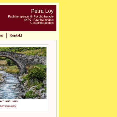
Petra Loy
Fachtherapeutin für Psychotherapie
(HPG) Paartherapeutin
Gestalttherapeutin
ks
Kontakt
ein auf Stein
hjrivas/pixabay